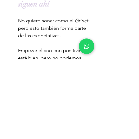
siguen ahí
No quiero sonar como el 
Grinch
, 
pero esto también forma parte 
de las expectativas.
Empezar el año con positividad 
está bien, pero no podemos 
apartar de golpe aquello que no 
nos gusta como si no existiera. Es 
realista pensar que 
va a haber 
ciertas cosas que no nos 
gusten
 o ciertos momentos en 
los que no nos sintamos bien, 
porque 
forman parte de nuestra 
vida
 y no siempre podemos 
evitarlo (por ejemplo, la pérdida 
de un ser querido o que algo no 